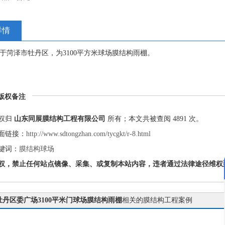
详情
于菏泽市牡丹区，为3100平方米球场膜结构雨棚。
版权备注
权归
山东同展膜结构工程有限公司
所有；本文共被查阅 4891 次。
面链接：
http://www.sdtongzhan.com/tycgkt/r-8.html
键词：
膜结构球场
权，禁止任何站点镜像、采集、或复制本站内容，违者通过法律途径维权
牡丹区委广场3100平米门球场膜结构雨棚
相关的膜结构工程案例