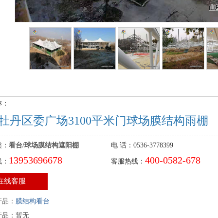
称：
牡丹区委广场3100平米门球场膜结构雨棚
类：
看台/球场膜结构遮阳棚
电 话：0536-3778399
13953696678
400-0582-678
线：
客服热线：
在线客服
产品：
膜结构看台
产品：暂无