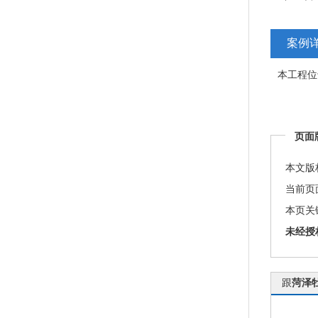
案例
本工程位
页面
本文版
当前页
本页关
未经授
跟
菏泽