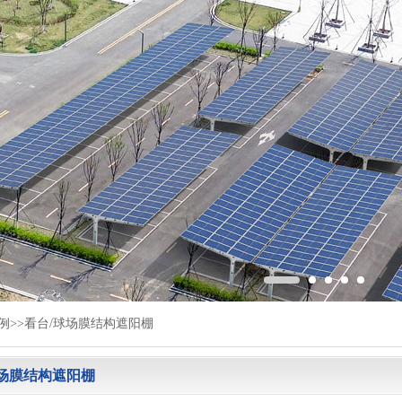
例
>>
看台/球场膜结构遮阳棚
球场膜结构遮阳棚